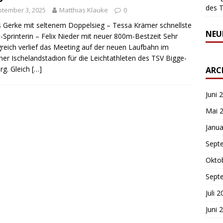
des T
tember 3, 2025
Matthias Klauke
0
 Gerke mit seltenem Doppelsieg – Tessa Krämer schnellste
NEU
Sprinterin – Felix Nieder mit neuer 800m-Bestzeit Sehr
greich verlief das Meeting auf der neuen Laufbahn im
er Ischelandstadion für die Leichtathleten des TSV Bigge-
rg. Gleich
[…]
ARC
Juni 
Mai 
Janua
Sept
Okto
Sept
Juli 
Juni 