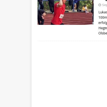
Sep
Lukas
100m-
erfol
Hagen
Olsbe