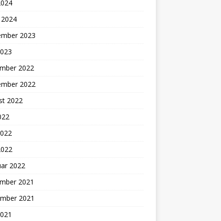
2024
 2024
ember 2023
2023
mber 2022
ember 2022
st 2022
2022
2022
2022
uar 2022
mber 2021
mber 2021
2021