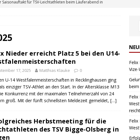
 Saisonauftakt für TSV-Leichtathleten beim Läuferabend in
BERICHT
ieder mit Podestplatz bei den Westfalenmeisterschaften – Neue
tz 3 über 800m
TSV BIGGE-OLSBERG
025
ix Nieder erreicht Platz 5 bei den U14-Westfalenmeisterschaften
NEU
ix Nieder erreicht Platz 5 bei den U14-
tfalenmeisterschaften
Felix
lgreiches Herbstmeeting für die Leichtathleten des TSV Bigge-
Vize-
tember 17, 2025
Matthias Klauke
0
AMPF-BERICHT
Gelun
en U-14 Westfalenmeisterschaften in Recklinghausen ging
beim
 als einziger TSV-Athlet an den Start. In der Altersklasse M13
er pulverisiert 800m-Bestzeit und wird Vize-Westfalenmeister
ie Konkurrenz mit der maximalen Teilnehmerzahl von 24
Felix
rn groß. Mit der fünft schnellsten Meldezeit gemeldet,
[…]
Westf
reich
olgreiches Herbstmeeting für die
Felix
West
chtathleten des TSV Bigge-Olsberg in
gen
Erfol