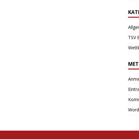
KAT
Allg
TSV 
Wett
MET
Anme
Eintr
Komm
Word