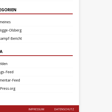
EGORIEN
emeines
Bigge-Olsberg
kampf-Bericht
A
lden
ags-Feed
entar-Feed
Press.org
IMPRESSUM
DATENSCHUTZ