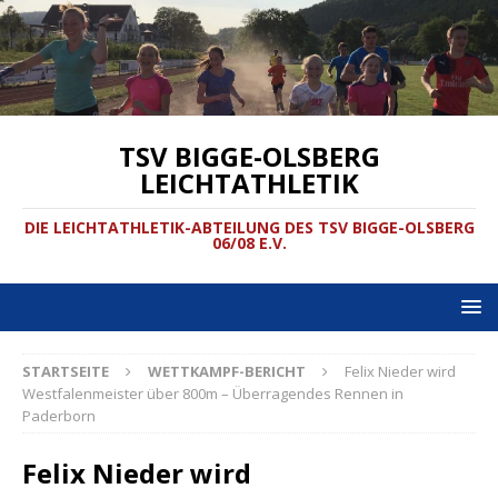
TSV BIGGE-OLSBERG
LEICHTATHLETIK
DIE LEICHTATHLETIK-ABTEILUNG DES TSV BIGGE-OLSBERG
06/08 E.V.
STARTSEITE
WETTKAMPF-BERICHT
Felix Nieder wird
Westfalenmeister über 800m – Überragendes Rennen in
Paderborn
Felix Nieder wird